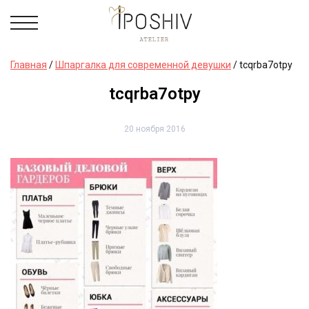
Главная
/
Шпаргалка для современной девушки
/
tcqrba7otpy
tcqrba7otpy
20 ноября 2016