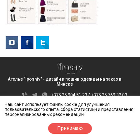
Ателье "Iposhiv" - дизайн и пошив одежды
на заказ в
Минске
+375 25 904 51 23
/
+375 25 769 32 03
г. Минск, ул. Амураторская 7
Наш сайт использует файлы cookie для улучшения
СОЦСЕТИ
пользовательского опыта, сбора статистики и представления
персонализированных рекомендаций.
Принимаю