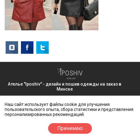
Ателье "Iposhiv" - дизайн и пошив одежды
на заказ в
Минске
+375 25 904 51 23
/
+375 25 769 32 03
Наш сайт использует файлы cookie для улучшения
г. Минск, ул. Амураторская 7
пользовательского опыта, сбора статистики и представления
СОЦСЕТИ
персонализированных рекомендаций.
Принимаю